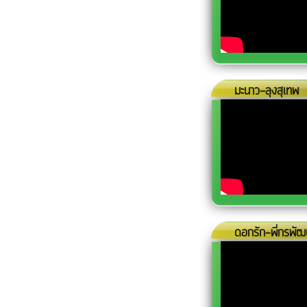
มะนาว-ลุงสุเทพ
ดอกรัก-พี่กรพัฒ