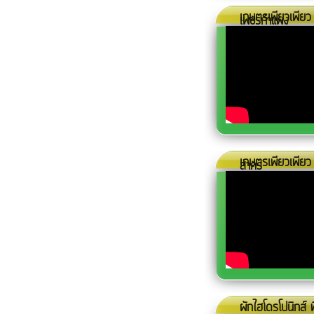
เกษตรเพียวเพียว เ
เพชรกำแพง
เกษตรเพียวเพียว
สาคร
ผักไฮโดรโปนิกส์ พ