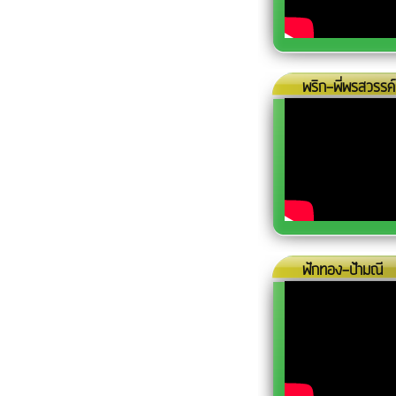
พริก-พี่พรสวรรค์
ฟักทอง-ป้ามณี