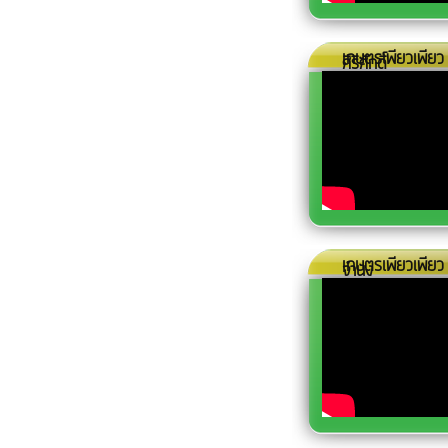
เกษตรเพียวเพียว
ศิริศักดิ์
เกษตรเพียวเพีย
จำนง