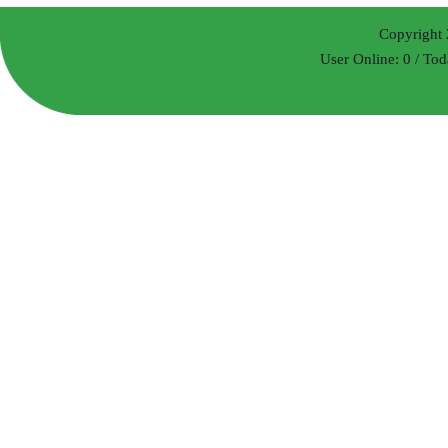
Copyright 
User Online: 0 / Tod
เกษตร ลดต้นทุน เพิ่มผลผลิต ไคโตซาน ไคโตซานคือ ฮอร์โมน ปุ๋ย ปุ๋ยอินทรีย์ ปุ๋ย
ลำไย ยางพารา ปาล์ม ผลไม้ พืชไร่ ผัก ทำนา ทำไ