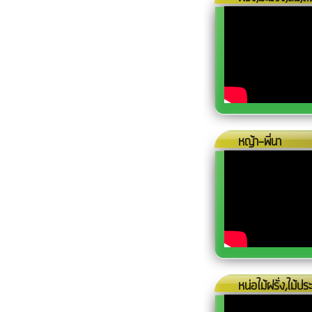
หญ้า-พี่นา
หน่อไม้ฝรั่ง,ไม้ป