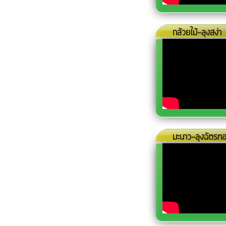
กล้วยไม้-ลุงสง่า
มะนาว-ลุงฉัตรท