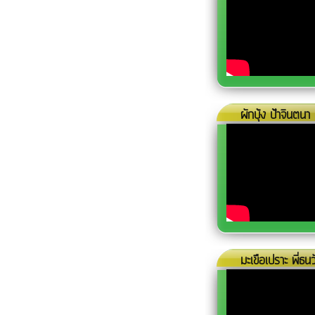
ผักบุ้ง ป้าจินตนา
มะเขือเปราะ พี่ธน