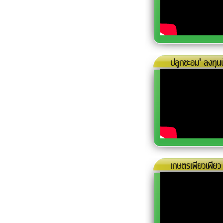
ปลูกชะอม​' ลงทุน
เกษตรเพียวเพียว |