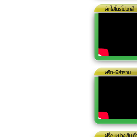
ผักไฮโดรโปนิกส์
พริก-พี่สำรวน
ฝรั่ง,มะม่วง,ส้ม,ถ