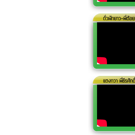
ถั่วฝักยาว-พี่ต้อย
แตงกวา พี่ธีรศักดิ