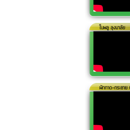
ใบพลู ลุงมาลัย
ผักกาด-กระชาย ป