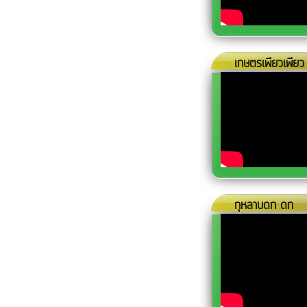
เกษตรเพียวเพียว |
กุหลาบดก ดก