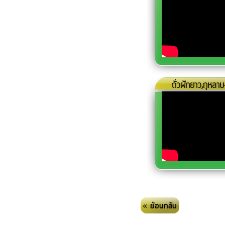
ถั่วฝักยาว,กุหลาบ
« ย้อนกลับ