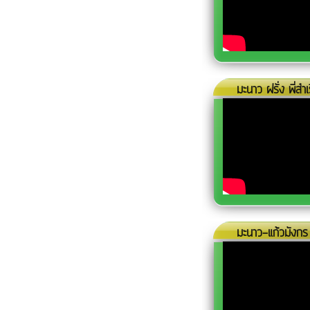
มะนาว ฝรั่ง พี่สำเ
มะนาว-แก้วมังกร 