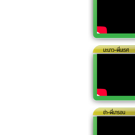
มะนาว-พี่นเรศ
ข่า-พี่นารอน